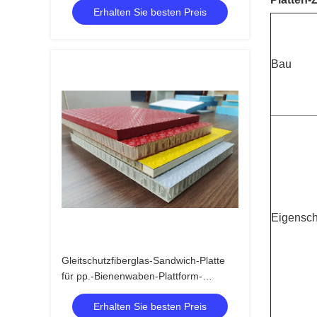
Erhalten Sie besten Preis
Bau
Eigensch
Gleitschutzfiberglas-Sandwich-Platte
für pp.-Bienenwaben-Plattform-
rutschfeste Platte
Erhalten Sie besten Preis