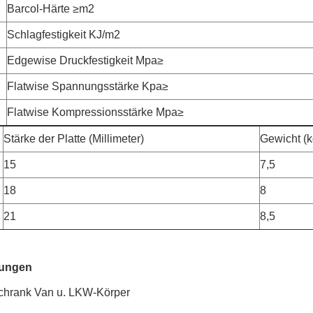
Barcol-Härte ≥m2
Schlagfestigkeit KJ/m2
Edgewise Druckfestigkeit Mpa≥
Flatwise Spannungsstärke Kpa≥
Flatwise Kompressionsstärke Mpa≥
Stärke der Platte (Millimeter)
Gewicht (
15
7,5
18
8
21
8,5
ungen
chrank Van u. LKW-Körper