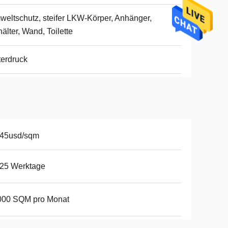
eltschutz, steifer LKW-Körper, Anhänger,
älter, Wand, Toilette
erdruck
-45usd/sqm
-25 Werktage
000 SQM pro Monat