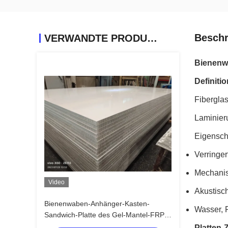
Beschr
VERWANDTE PRODUKTE
Bienenwa
Definitio
Fibergla
Laminieru
Eigenscha
Verringe
Mechanisc
Video
Akustis
Bienenwaben-Anhänger-Kasten-
Wasser, 
Sandwich-Platte des Gel-Mantel-FRP
pp.
Platten