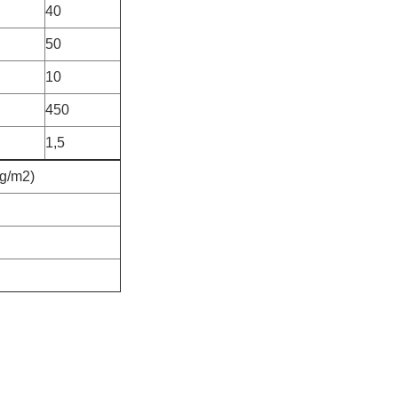
40
50
10
450
1,5
kg/m2)