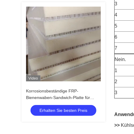
3
4
5
6
7
Nein.
1
Video
2
Korrosionsbeständige FRP-
3
Bienenwaben-Sandwich-Platte für
HAVC-Klimaanlage-Umwelt-Ausrüstung
Erhalten Sie besten Preis
Anwend
>>
Kühls