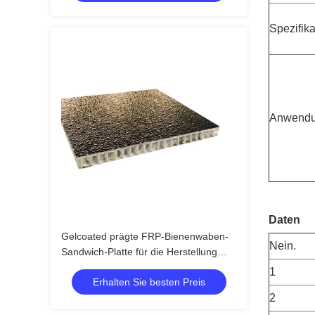
Spezifika
Anwend
Daten
Gelcoated prägte FRP-Bienenwaben-
Nein.
Sandwich-Platte für die Herstellung
LKW der dreifachgefalteten Abdeckung
1
Erhalten Sie besten Preis
2