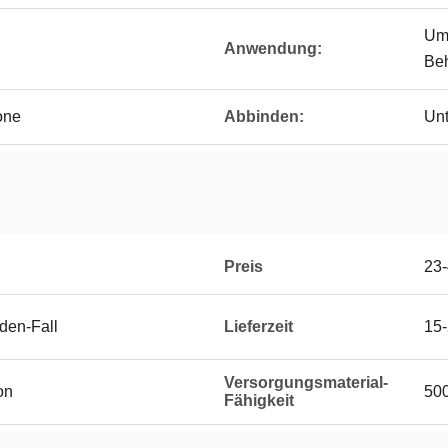
Umw
Anwendung:
Beh
one
Abbinden:
Unt
Preis
23
den-Fall
Lieferzeit
15
Versorgungsmaterial-
on
50
Fähigkeit