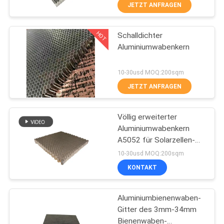
JETZT ANFRAGEN
TRETEN
HOT
Schalldichter
SIE
20
Aluminiumwabenkern
MIT
Edelstahl-
UNS
10-30usd MOQ:200sqm
Bienenwaben-Platte
IN
JETZT ANFRAGEN
VERBINDUNG
Völlig erweiterter
Aluminiumwabenkern
NACHRICHTEN
A5052 für Solarzellen-
19
Platte
10-30usd MOQ:200sqm
FRP-Schaum-Kern-
FÄLLE
KONTAKT
Platten
Aluminiumbienenwaben-
SITEMAP
Gitter des 3mm-34mm
Bienenwaben-