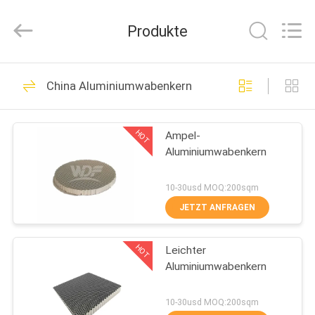
Material
Co.,
Ltd..
Produkte
All
Rights
Reserved.
Developed
by
HAUS
29
ECER
China Aluminiumwabenkern
Aluminiumbienenwaben-
PRODUKTE
Platten
HOT
Ampel-
Aluminiumwabenkern
ÜBER
UNS
10-30usd MOQ:200sqm
JETZT ANFRAGEN
28
FABRIK-
FRP-Bienenwaben-
HOT
Leichter
AUSFLUG
Aluminiumwabenkern
Platte
QUALITÄTSKONTROLLE
10-30usd MOQ:200sqm