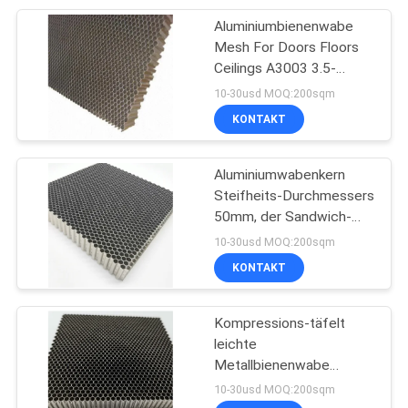
Aluminiumbienenwabe
17
Mesh For Doors Floors
Bienenwaben-
Ceilings A3003 3.5-
200mm
10-30usd MOQ:200sqm
Deckenverkleidungen
KONTAKT
Aluminiumwabenkern
Steifheits-Durchmessers
50mm, der Sandwich-
17
Platten macht
10-30usd MOQ:200sqm
Zusammengesetzter
KONTAKT
LKW-Körper
Kompressions-täfelt
leichte
Metallbienenwabe
0.15mm
10-30usd MOQ:200sqm
Aluminiumwabenkern