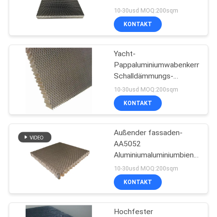
DATENSCHUTZRICHTLINIE
Aluminiumkern-
10-30usd MOQ:200sqm
1800x3100mm
KONTAKT
20
Yacht-
Aluminiumwabenkern
Pappaluminiumwabenkern-
Schalldämmungs-
Schalldämpfung
10-30usd MOQ:200sqm
KONTAKT
Außender fassaden-
10
AA5052
Zusammengesetzte
Aluminiumaluminiumbienenwab
Masche bienenwaben-
10-30usd MOQ:200sqm
Platte HPL
Gitter-des Kern-10mm
KONTAKT
Hochfester