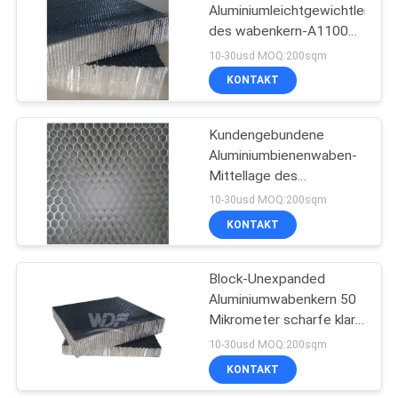
Aluminiumleichtgewichtler
des wabenkern-A1100
10
A3003 A3104
10-30usd MOQ:200sqm
Porzellan-
KONTAKT
Bienenwaben-
Kundengebundene
Platten
Aluminiumbienenwaben-
Mittellage des
bienenwaben-Gitter-
10-30usd MOQ:200sqm
A3104
KONTAKT
10
Steinbienenwaben-
Block-Unexpanded
Aluminiumwabenkern 50
Platte
Mikrometer scharfe klare
Lochoberfläche
10-30usd MOQ:200sqm
KONTAKT